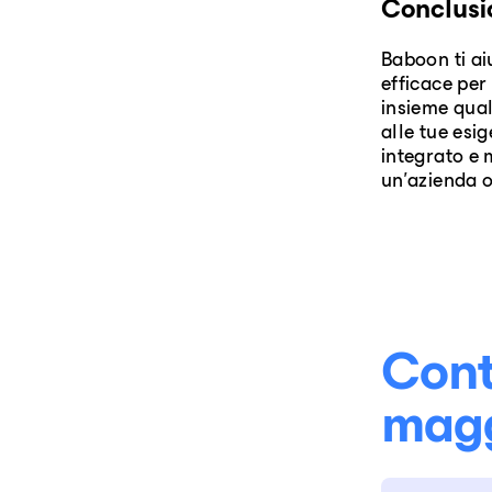
Conclusi
Baboon ti ai
efficace per
insieme qual
alle tue esi
integrato e 
un'azienda o
Cont
magg