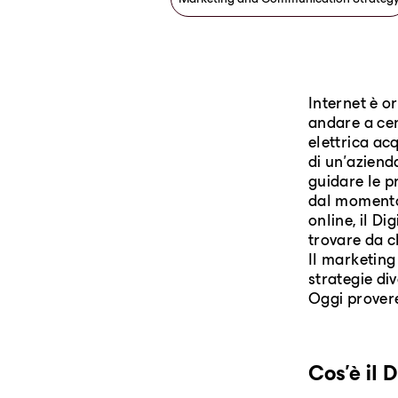
Internet è o
andare a cen
elettrica acq
di un'aziend
guidare le pr
dal momento 
online, il Di
trovare da ch
Il marketing
strategie div
Oggi prover
Cos'è il 