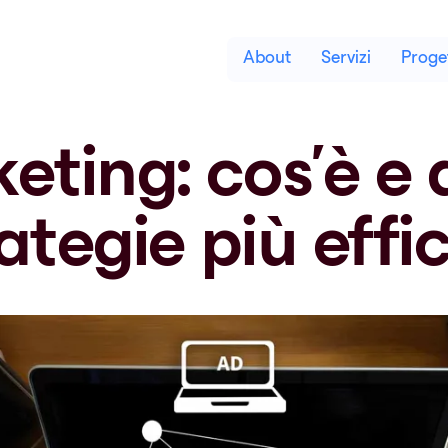
About
Servizi
Proget
eting: cos’è e 
ategie più effi