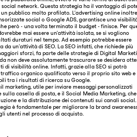
è la pubblicità online, ovvero le varie forme di advertisi
 social network. Questa strategia ha il vantaggio di pot
un pubblico molto profilato. L'advertising online inoltre
sorizzate social o Google ADS, garantisce una visibilit
he però - una volta terminato il budget - finisce. Per qu
ovrebbe mai essere un'attività isolata, se si vogliono
ultati duraturi nel tempo. Ad esempio potrebbe essere
a da un'attività di SEO. La SEO infatti, che richiede più
ggiori sforzi, fa parte delle strategie di Digital Market
nda non deve assolutamente trascurare se desidera ott
ti di visibilità online. Infatti, grazie alla SEO si potrà
 traffico organico qualificato verso il proprio sito web e
bili tra i risultati di ricerca su Google.
ail marketing, utile per inviare messaggi personalizzati
 sulla casella di posta, e il Social Media Marketing, ch
uzione e la distribuzione dei contenuti sui canali social.
tegia è fondamentale per migliorare la brand awarenes
gli utenti nel processo di acquisto.