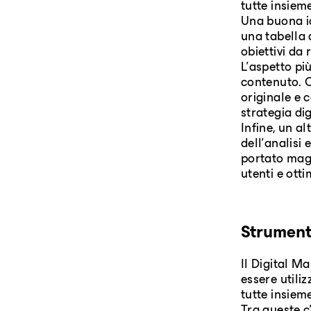
tutte insiem
Una buona id
una tabella 
obiettivi da
L'aspetto pi
contenuto. C
originale e 
strategia di
Infine, un a
dell'analisi 
portato magg
utenti e ott
Strumenti
Il Digital M
essere utili
tutte insiem