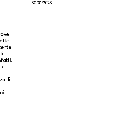
30/01/2023
Dove
etta
otente
di
fatti,
ne
zarli.
ci.