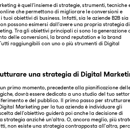
rketing è quell'insieme di strategie, strumenti, tecniche 
online che permettono di migliorare le conversioni e
 tuoi obiettivi di business. Infatti, sia le aziende B2B sia
on possono esimersi dall'avere una propria strategia di
ting. Tra gli obiettivi principali ci sono la generazione 
nto delle conversioni, la brand reputation e la brand
utti raggiungibili con uno o più strumenti di Digital
utturare una strategia di Digital Market
un primo momento, precedente alla pianificazione dell
egiche, dovrà essere dedicato a uno studio del tuo settor
iferimento e del pubblico. Il primo passo per strutturar
 Digital Marketing per la tua azienda è individuare gli
 scelta dell'obiettivo guiderà poi anche la decisione di
na strategia anziché un'altra. O, ancora meglio, più strat
atti, non esiste una strategia contrapposta all'altra, per