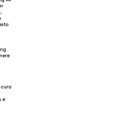
ng su
er
,
à
esto
ing
enere
e cura
s e