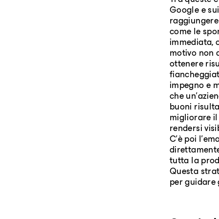
Tra queste c'
Google e sui
raggiungere 
come le spon
immediata, c
motivo non d
ottenere ris
fiancheggiat
impegno e ma
che un'azie
buoni risulta
migliorare il
rendersi visi
C'è poi l'em
direttamente
tutta la prod
Questa stra
per guidare 