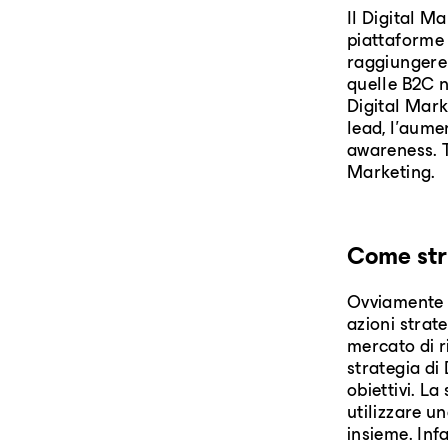
Il Digital Ma
piattaforme 
raggiungere i
quelle B2C n
Digital Marke
lead, l'aume
awareness. T
Marketing.
Come str
Ovviamente 
azioni strat
mercato di r
strategia di
obiettivi. La
utilizzare u
insieme. Inf