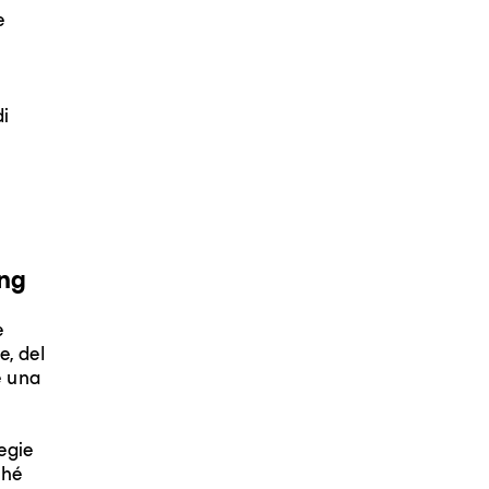
e
di
ing
e
e, del
e una
egie
ché