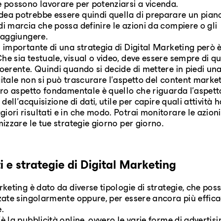
e possono lavorare per potenziarsi a vicenda.
ea potrebbe essere quindi quella di preparare un pian
di marcia che possa definire le azioni da compiere o gli
 raggiungere.
ù importante di una strategia di Digital Marketing però è
he sia testuale, visual o video, deve essere sempre di qu
coerente. Quindi quando si decide di mettere in piedi un
gitale non si può trascurare l'aspetto del content marke
ltro aspetto fondamentale è quello che riguarda l'aspett
e dell'acquisizione di dati, utile per capire quali attività
iori risultati e in che modo. Potrai monitorare le azioni
imizzare le tue strategie giorno per giorno.
 e strategie di Digital Marketing
arketing è dato da diverse tipologie di strategie, che po
zzate singolarmente oppure, per essere ancora più effica
e.