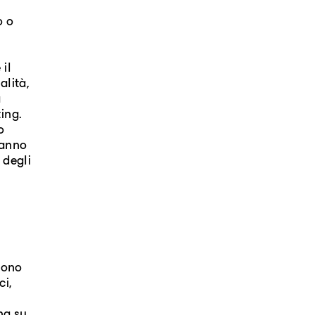
o o
 il
alità,
a
ting.
o
 hanno
 degli
ssono
ci,